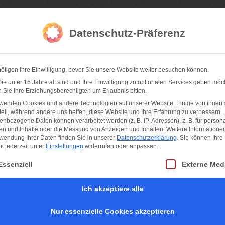
da Fotografie
Datenschutz-Präferenz
ötigen Ihre Einwilligung, bevor Sie unsere Website weiter besuchen können.
hner Feste
Sportfotos
Konzertfotos
Partnernetzwerk
I
e unter 16 Jahre alt sind und Ihre Einwilligung zu optionalen Services geben möc
Sie Ihre Erziehungsberechtigten um Erlaubnis bitten.
rwenden Cookies und andere Technologien auf unserer Website. Einige von ihnen 
ell, während andere uns helfen, diese Website und Ihre Erfahrung zu verbessern.
nbezogene Daten können verarbeitet werden (z. B. IP-Adressen), z. B. für persona
en und Inhalte oder die Messung von Anzeigen und Inhalten.
Weitere Informatione
wendung Ihrer Daten finden Sie in unserer
Datenschutzerklärung
.
Sie können Ihre
 jederzeit unter
Einstellungen
widerrufen oder anpassen.
t eine Liste der Service-Gruppen, für die eine Einwilligung erteilt werden kan
Essenziell
Externe Med
Ich akzeptiere alle
Nur essenzielle Cookies akzeptieren