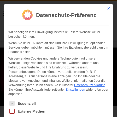
Helmut Swoboda
Mit die
Datenschutz-Präferenz
Fotografie
Wir benötigen Ihre Einwilligung, bevor Sie unsere Website weiter
Herzlich willkommen
besuchen können.
Wenn Sie unter 16 Jahre alt sind und Ihre Einwilligung zu optionalen
Services geben möchten, müssen Sie Ihre Erziehungsberechtigten um
Erlaubnis bitten.
Wir verwenden Cookies und andere Technologien auf unserer
Website. Einige von ihnen sind essenziell, während andere uns
helfen, diese Website und Ihre Erfahrung zu verbessern.
Personenbezogene Daten können verarbeitet werden (z. B. IP-
Adressen), z. B. für personalisierte Anzeigen und Inhalte oder die
Messung von Anzeigen und Inhalten.
Weitere Informationen über die
Verwendung Ihrer Daten finden Sie in unserer
Datenschutzerklärung
.
Sie können Ihre Auswahl jederzeit unter
Einstellungen
widerrufen oder
anpassen.
Es folgt eine Liste der Service-Gruppen, für die eine Einwilligung ertei
Essenziell
Externe Medien
Chillige Atmosphäre und 25.000 Besucher