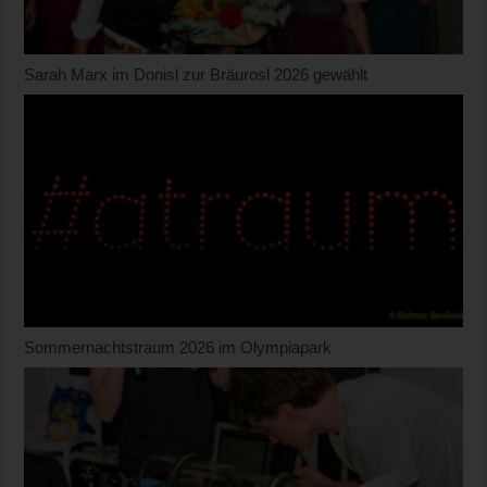
Sarah Marx im Donisl zur Bräurosl 2026 gewählt
Sommernachtstraum 2026 im Olympiapark