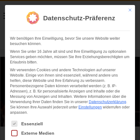
Helmut Swoboda
Mit die
Datenschutz-Präferenz
Fotografie
Wir benötigen Ihre Einwilligung, bevor Sie unsere Website weiter
Herzlich willkommen
besuchen können.
Wenn Sie unter 16 Jahre alt sind und Ihre Einwilligung zu optionalen
Services geben möchten, müssen Sie Ihre Erziehungsberechtigten um
Erlaubnis bitten.
Wir verwenden Cookies und andere Technologien auf unserer
Website. Einige von ihnen sind essenziell, während andere uns
helfen, diese Website und Ihre Erfahrung zu verbessern.
Personenbezogene Daten können verarbeitet werden (z. B. IP-
Adressen), z. B. für personalisierte Anzeigen und Inhalte oder die
Messung von Anzeigen und Inhalten.
Weitere Informationen über die
Verwendung Ihrer Daten finden Sie in unserer
Datenschutzerklärung
.
Sie können Ihre Auswahl jederzeit unter
Einstellungen
widerrufen oder
anpassen.
Es folgt eine Liste der Service-Gruppen, für die eine Einwilligung ertei
Essenziell
Externe Medien
Ein rauschendes Fest zum 60. Jubiläum der