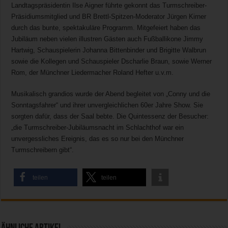
Landtagspräsidentin Ilse Aigner führte gekonnt das Turmschreiber-
Präsidiumsmitglied und BR Brettl-Spitzen-Moderator Jürgen Kirner
durch das bunte, spektakuläre Programm. Mitgefeiert haben das
Jubiläum neben vielen illustren Gästen auch Fußballikone Jimmy
Hartwig, Schauspielerin Johanna Bittenbinder und Brigitte Walbrun
sowie die Kollegen und Schauspieler Dscharlie Braun, sowie Werner
Rom, der Münchner Liedermacher Roland Hefter u.v.m.
Musikalisch grandios wurde der Abend begleitet von „Conny und die
Sonntagsfahrer“ und ihrer unvergleichlichen 60er Jahre Show. Sie
sorgten dafür, dass der Saal bebte. Die Quintessenz der Besucher:
„die Turmschreiber-Jubiläumsnacht im Schlachthof war ein
unvergessliches Ereignis, das es so nur bei den Münchner
Turmschreibern gibt“.
teilen
teilen