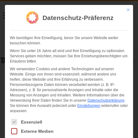
Helmut Swoboda
Mit die
Datenschutz-Präferenz
Fotografie
Wir benötigen Ihre Einwilligung, bevor Sie unsere Website weiter
Herzlich willkommen
besuchen können.
Wenn Sie unter 16 Jahre alt sind und Ihre Einwilligung zu optionalen
Services geben möchten, müssen Sie Ihre Erziehungsberechtigten um
Tag Archives:
Amelie Stoll
Erlaubnis bitten.
Wir verwenden Cookies und andere Technologien auf unserer
Website. Einige von ihnen sind essenziell, während andere uns
341 Sportlerinnen und Sportler für
helfen, diese Website und Ihre Erfahrung zu verbessern.
hervorragende Leistungen geehrt
Personenbezogene Daten können verarbeitet werden (z. B. IP-
Adressen), z. B. für personalisierte Anzeigen und Inhalte oder die
Messung von Anzeigen und Inhalten.
Weitere Informationen über die
Verwendung Ihrer Daten finden Sie in unserer
Datenschutzerklärung
.
Sie können Ihre Auswahl jederzeit unter
Einstellungen
widerrufen oder
anpassen.
Es folgt eine Liste der Service-Gruppen, für die eine Einwilligung ertei
Essenziell
Externe Medien