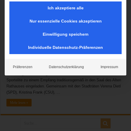
Ich akzeptiere alle
Nur essenzielle Cookies akzeptieren
Sie haben an Welt- und Europameisterschaften teilgenommen,
standen bei den Deaflympics oder beim Europapokal auf dem
Einwilligung speichern
Treppchen oder waren bei nationalen Titelkämpfen ganz vorne: 341
Sportlerinnen und Sportler aus München haben 2017 herausragende
Individuelle Datenschutz-Präferenzen
Leistungen in ihren Sportarten vollbracht. Weil im vergangenen Jahr
besonders viele Mannschaften erfolgreich waren, wurden in diesem
Jahr 90 Sportlerinnen und Sportler mehr geehrt als im Jahr zuvor. Am
Präferenzen
Datenschutzerklärung
Impressum
Donnerstag, 22. März 2018 hat Bürgermeisterin Christine Strobl in
Vertretung des Oberbürgermeisters Dieter Reiter die Münchner
Sportelite zu einem Empfang traditionsgemäß in den Saal des Alten
Rathauses eingeladen. Gemeinsam mit den Stadträten Verena Dietl
(SPD), Kristina Frank (CSU), …
Mehr lesen »