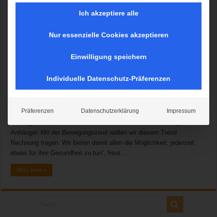
Ich akzeptiere alle
Nur essenzielle Cookies akzeptieren
Gute Nachricht für alle, die sich gern an der frischen Luft bewegen
und mehr für Ihre Gesundheit tun wollen: Die AOK Bayern hat
Einwilligung speichern
zusammen mit der Olympiapark München GmbH (OMG) eine neue
Bewegungsinsel im Olympiapark München eröffnet. Bei der AOK-
Individuelle Datenschutz-Präferenzen
Bewegungsinsel handelt es sich um einen Outdoor-Trainingspark mit
Einbindung von Koordinations- und Balancegeräten. Die einzelnen
Gerätestationen sind entsprechend einem funktionellen Training
Präferenzen
Datenschutzerklärung
Impressum
konzipiert. Dabei steht ein ganzheitliches Körpertraining im
Vordergrund. „Fitness an frischer Luft findet immer mehr begeisterte
Anhänger. Mit der Bewegungsinsel wollen wir diesem Trend
Rechnung tragen. Wir bieten damit allen die Möglichkeit, jederzeit
etwas für ihre Gesundheit zu tun“, freut …
Mehr lesen »