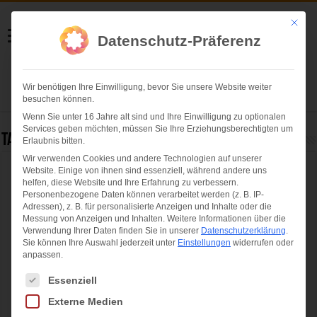
Helmut Swoboda
Mit die
Datenschutz-Präferenz
Fotografie
Wir benötigen Ihre Einwilligung, bevor Sie unsere Website weiter
Herzlich willkommen
besuchen können.
Wenn Sie unter 16 Jahre alt sind und Ihre Einwilligung zu optionalen
Services geben möchten, müssen Sie Ihre Erziehungsberechtigten um
Tag Archives:
Bewegungsinsel
Erlaubnis bitten.
Wir verwenden Cookies und andere Technologien auf unserer
Website. Einige von ihnen sind essenziell, während andere uns
Eröffnung der neuen AOK-Bewegungsinsel
helfen, diese Website und Ihre Erfahrung zu verbessern.
im Olympiapark München
Personenbezogene Daten können verarbeitet werden (z. B. IP-
Adressen), z. B. für personalisierte Anzeigen und Inhalte oder die
Messung von Anzeigen und Inhalten.
Weitere Informationen über die
Verwendung Ihrer Daten finden Sie in unserer
Datenschutzerklärung
.
Sie können Ihre Auswahl jederzeit unter
Einstellungen
widerrufen oder
anpassen.
Es folgt eine Liste der Service-Gruppen, für die eine Einwilligung ertei
Essenziell
Externe Medien