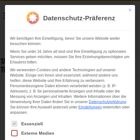
Helmut Swoboda
Mit die
Datenschutz-Präferenz
Fotografie
Wir benötigen Ihre Einwilligung, bevor Sie unsere Website weiter
Herzlich willkommen
besuchen können.
Wenn Sie unter 16 Jahre alt sind und Ihre Einwilligung zu optionalen
Services geben möchten, müssen Sie Ihre Erziehungsberechtigten um
Tag Archives:
Mit Wilder Maus und HangOver: Das
Erlaubnis bitten.
Trachtival im Werksviertel-Mitte ist eröffnet
Wir verwenden Cookies und andere Technologien auf unserer
Website. Einige von ihnen sind essenziell, während andere uns
helfen, diese Website und Ihre Erfahrung zu verbessern.
Mit Wilder Maus und HangOver: Das
Personenbezogene Daten können verarbeitet werden (z. B. IP-
Adressen), z. B. für personalisierte Anzeigen und Inhalte oder die
Trachtival im Werksviertel-Mitte ist eröffnet
Messung von Anzeigen und Inhalten.
Weitere Informationen über die
Verwendung Ihrer Daten finden Sie in unserer
Datenschutzerklärung
.
Sie können Ihre Auswahl jederzeit unter
Einstellungen
widerrufen oder
anpassen.
Es folgt eine Liste der Service-Gruppen, für die eine Einwilligung ertei
Essenziell
Externe Medien