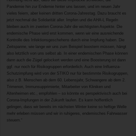
Pandemie hin zur Endemie hinter uns lassen, und im neuen Jahr
vieles feiern, aber keinen dritten Corona-Jahrestag. Dazu braucht es
jetzt nochmal die Solidarität aller. Impfen und die AHA-L Regeln
bleiben auch im zweiten Corona-Jahr die wichtigsten Aspekte. Die
endemische Phase wird erst kommen, wenn wir eine ausreichende
Kontrolle des Infektionsgeschehens durch eine Impfung haben. Die
Zeitspanne, wie lange wir uns zum Beispiel boostern müssen, hängt
also letztlich von uns selbst ab. In einer endemischen Phase können
dann auch die Zügel gelockert werden und eine Boosterung ist dann
ggf. nur noch für Risikogruppen erforderlich. Auch eine Influenza-
Schutzimpfung wird von der STIKO nur für bestimmte Risikogruppen,
also z.B. Menschen ab dem 60. Lebensjahr, Schwangere ab dem 2.
Trimenon, Immunsupprimierte, Mitarbeiter von Kliniken und
Altenheimen etc., empfohlen – so könnte es perspektivisch auch bei
Corona-Impfungen in der Zukunft laufen. Es kann hoffentlich
gelingen, dass wir bereits im nächsten Winter keine so heftige Welle
mehr erleben müssen und wir in ruhigeres, endemisches Fahrwasser
steuern.“