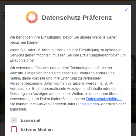
Helmut Swoboda
Mit die
Datenschutz-Präferenz
Fotografie
Wir benötigen Ihre Einwilligung, bevor Sie unsere Website weiter
Herzlich willkommen
besuchen können.
Wenn Sie unter 16 Jahre alt sind und Ihre Einwilligung zu optionalen
Services geben möchten, müssen Sie Ihre Erziehungsberechtigten um
Erlaubnis bitten.
Wir verwenden Cookies und andere Technologien auf unserer
Website. Einige von ihnen sind essenziell, während andere uns
helfen, diese Website und Ihre Erfahrung zu verbessern.
Personenbezogene Daten können verarbeitet werden (z. B. IP-
Adressen), z. B. für personalisierte Anzeigen und Inhalte oder die
Messung von Anzeigen und Inhalten.
Weitere Informationen über die
Verwendung Ihrer Daten finden Sie in unserer
Datenschutzerklärung
.
Sie können Ihre Auswahl jederzeit unter
Einstellungen
widerrufen oder
anpassen.
Es folgt eine Liste der Service-Gruppen, für die eine Einwilligung ertei
Essenziell
Externe Medien
Von Patient 1 in Deutschland bis heute: Vier