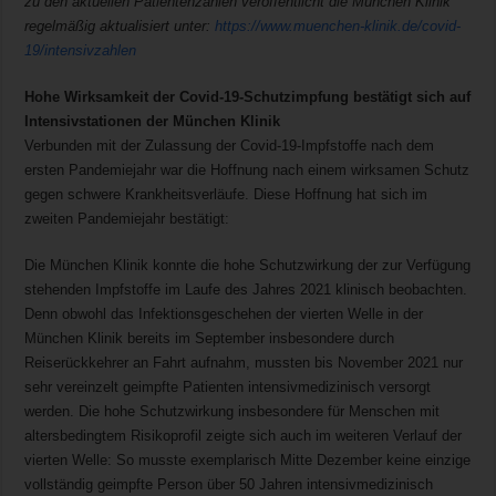
zu den aktuellen Patientenzahlen veröffentlicht die München Klinik
regelmäßig aktualisiert unter:
https://www.muenchen-klinik.de/covid-
19/intensivzahlen
Hohe Wirksamkeit der Covid-19-Schutzimpfung bestätigt sich auf
Intensivstationen der München Klinik
Verbunden mit der Zulassung der Covid-19-Impfstoffe nach dem
ersten Pandemiejahr war die Hoffnung nach einem wirksamen Schutz
gegen schwere Krankheitsverläufe. Diese Hoffnung hat sich im
zweiten Pandemiejahr bestätigt:
Die München Klinik konnte die hohe Schutzwirkung der zur Verfügung
stehenden Impfstoffe im Laufe des Jahres 2021 klinisch beobachten.
Denn obwohl das Infektionsgeschehen der vierten Welle in der
München Klinik bereits im September insbesondere durch
Reiserückkehrer an Fahrt aufnahm, mussten bis November 2021 nur
sehr vereinzelt geimpfte Patienten intensivmedizinisch versorgt
werden. Die hohe Schutzwirkung insbesondere für Menschen mit
altersbedingtem Risikoprofil zeigte sich auch im weiteren Verlauf der
vierten Welle: So musste exemplarisch Mitte Dezember keine einzige
vollständig geimpfte Person über 50 Jahren intensivmedizinisch