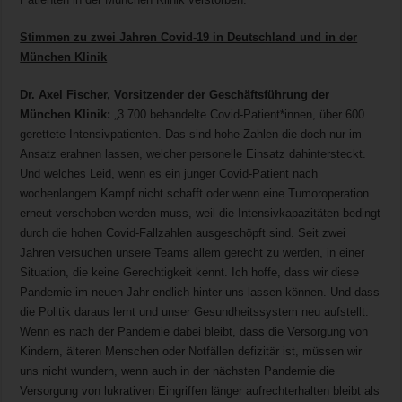
Stimmen zu zwei Jahren Covid-19 in Deutschland und in der
München Klinik
Dr. Axel Fischer, Vorsitzender der Geschäftsführung der
München Klinik:
„3.700 behandelte Covid-Patient*innen, über 600
gerettete Intensivpatienten. Das sind hohe Zahlen die doch nur im
Ansatz erahnen lassen, welcher personelle Einsatz dahintersteckt.
Und welches Leid, wenn es ein junger Covid-Patient nach
wochenlangem Kampf nicht schafft oder wenn eine Tumoroperation
erneut verschoben werden muss, weil die Intensivkapazitäten bedingt
durch die hohen Covid-Fallzahlen ausgeschöpft sind. Seit zwei
Jahren versuchen unsere Teams allem gerecht zu werden, in einer
Situation, die keine Gerechtigkeit kennt. Ich hoffe, dass wir diese
Pandemie im neuen Jahr endlich hinter uns lassen können. Und dass
die Politik daraus lernt und unser Gesundheitssystem neu aufstellt.
Wenn es nach der Pandemie dabei bleibt, dass die Versorgung von
Kindern, älteren Menschen oder Notfällen defizitär ist, müssen wir
uns nicht wundern, wenn auch in der nächsten Pandemie die
Versorgung von lukrativen Eingriffen länger aufrechterhalten bleibt als