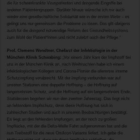
die für schwerkrankte Viruspatienten und dringende Eingriffe bei
anderen Patientengruppen. Darüber hinaus wünsche ich mir auch
wieder eine gesellschaftliche Solidarität wie in der ersten Welle – es
gelingt uns nur gemeinsam die Probleme zu lösen. Das gilt übrigens
auch für die dringend notwendige Reform des Gesundheitssystems
zum Wohl der Patient*innen und nicht zuletzt auch der Pflege.“
Prof. Clemens Wendtner, Chefarzt der Infektiologie in der
München Klinik Schwabing:
„Vor einem Jahr kam der Impfstoff bei
uns in der München Klinik an, nach Weihnachten habe ich einem
infektiologischen Kollegen und Corona-Pionier die allererste interne
Schutzimpfung verabreicht. Mit der Impfung verbunden war auf
unseren Stationen eine doppelte Hoffnung – die Hoffnung auf
langersehnten Schutz, und die Hoffnung auf ein langersehntes Ende.
Stattdessen begehen wir nun den zweiten Jahrestag. Das liegt nicht
an fehlendem Impfschutz, denn diese Hoffnung hat sich in
zahlreichen Studien und auch in unseren Beobachtungen bestätigt.
Es liegt an den fehlenden Impfungen, an der noch zu großen
Impflücke, mit der die Delta-Welle Fahrt aufgenommen hat und die
nun Treibstoff für die neue Omikron-Variante liefert. Ich gebe die
Hoffnung nicht auf, dass wir diese Impflücke schließen, die