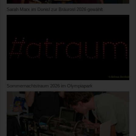
Sarah Marx im Donisl zur Bräurosl 2026 gewählt
Sommernachtstraum 2026 im Olympiapark